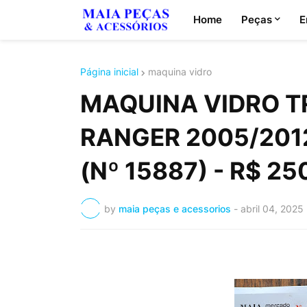
Home
Peças
E
Página inicial
maquina vidro
MAQUINA VIDRO TR
RANGER 2005/201
(Nº 15887) - R$ 25
by
maia peças e acessorios
-
abril 04, 2025