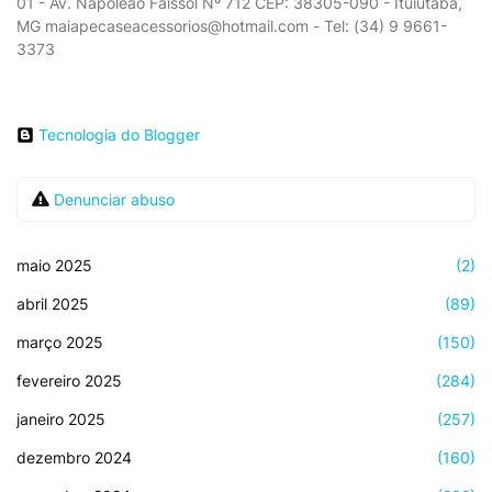
01 - Av. Napoleão Faissol Nº 712 CEP: 38305-090 - Ituiutaba,
MG maiapecaseacessorios@hotmail.com - Tel: (34) 9 9661-
3373
Tecnologia do Blogger
Denunciar abuso
maio 2025
(2)
abril 2025
(89)
março 2025
(150)
fevereiro 2025
(284)
janeiro 2025
(257)
dezembro 2024
(160)