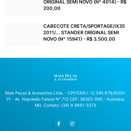
ORIGINAL SEMI NOVO (Nº 4014) - R$
200,00
CABECOTE CRETA/SPORTAGE/iX35
2011/... STANDER ORIGINAL SEMI
NOVO (Nº 15941) - R$ 3.500,00
Maia Peças & Acessórios Ltda. - CPF/CNPJ: 12.345.678/0000-
01 - Av. Napoleão Faissol N° 712 CEP: 38305-090 - Ituiutaba,
MG. Contato: (34) 9 9661-3373