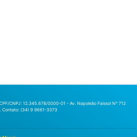
 CPF/CNPJ: 12.345.678/0000-01 - Av. Napoleão Faissol N° 712
. Contato: (34) 9 9661-3373