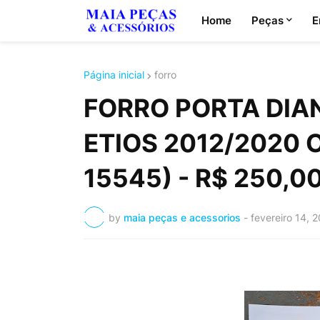
Home
Peças
E
Página inicial
forro
FORRO PORTA DIAN
ETIOS 2012/2020 
15545) - R$ 250,0
by
maia peças e acessorios
-
fevereiro 14, 