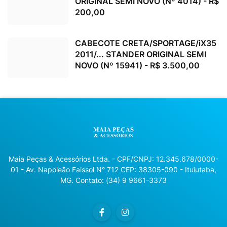
ORIGINAL SEMI NOVO (Nº 4014) - R$
200,00
CABECOTE CRETA/SPORTAGE/iX35
2011/... STANDER ORIGINAL SEMI
NOVO (Nº 15941) - R$ 3.500,00
Maia Peças & Acessórios Ltda. - CPF/CNPJ: 12.345.678/0000-
01 - Av. Napoleão Faissol N° 712 CEP: 38305-090 - Ituiutaba,
MG. Contato: (34) 9 9661-3373