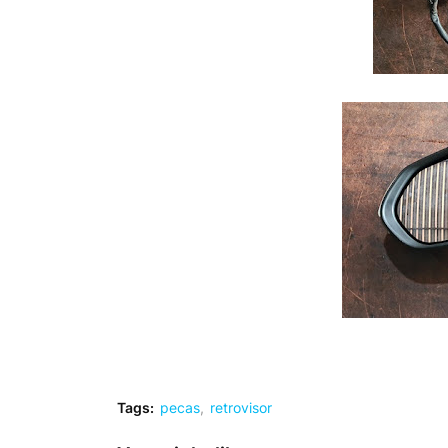
Tags:
pecas
retrovisor