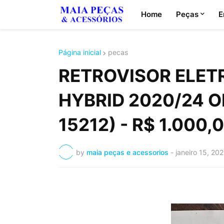
Home
Peças
E
Página inicial
pecas
RETROVISOR ELET
HYBRID 2020/24 O
15212) - R$ 1.000,
by
maia peças e acessorios
-
janeiro 15, 20