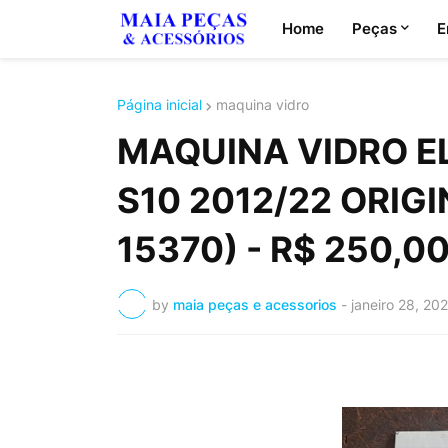
Home
Peças
E
Página inicial
maquina vidro
MAQUINA VIDRO E
S10 2012/22 ORIG
15370) - R$ 250,0
by
maia peças e acessorios
-
janeiro 28, 20