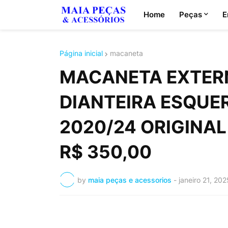
Home
Peças
E
Página inicial
macaneta
MACANETA EXTER
DIANTEIRA ESQUE
2020/24 ORIGINAL 
R$ 350,00
by
maia peças e acessorios
-
janeiro 21, 202