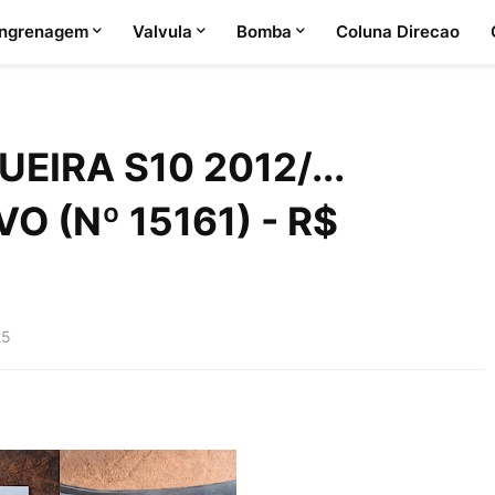
ngrenagem
Valvula
Bomba
Coluna Direcao
IRA S10 2012/...
O (Nº 15161) - R$
25