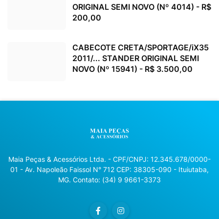
ORIGINAL SEMI NOVO (Nº 4014) - R$
200,00
CABECOTE CRETA/SPORTAGE/iX35
2011/... STANDER ORIGINAL SEMI
NOVO (Nº 15941) - R$ 3.500,00
Maia Peças & Acessórios Ltda. - CPF/CNPJ: 12.345.678/0000-
01 - Av. Napoleão Faissol N° 712 CEP: 38305-090 - Ituiutaba,
MG. Contato: (34) 9 9661-3373