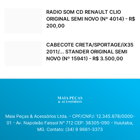
RADIO SOM CD RENAULT CLIO
ORIGINAL SEMI NOVO (Nº 4014) - R$
200,00
CABECOTE CRETA/SPORTAGE/iX35
2011/... STANDER ORIGINAL SEMI
NOVO (Nº 15941) - R$ 3.500,00
Maia Peças & Acessórios Ltda. - CPF/CNPJ: 12.345.678/0000-
01 - Av. Napoleão Faissol N° 712 CEP: 38305-090 - Ituiutaba,
MG. Contato: (34) 9 9661-3373