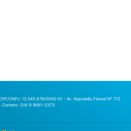
 CPF/CNPJ: 12.345.678/0000-01 - Av. Napoleão Faissol N° 712
. Contato: (34) 9 9661-3373