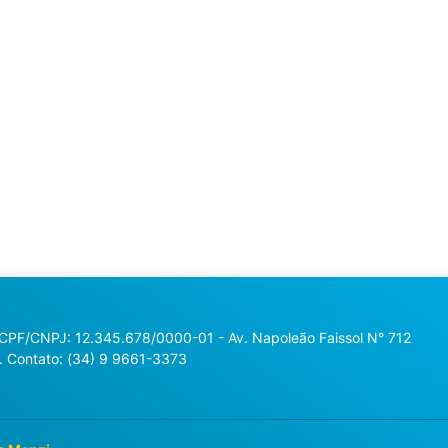
 CPF/CNPJ: 12.345.678/0000-01 - Av. Napoleão Faissol N° 712
. Contato: (34) 9 9661-3373