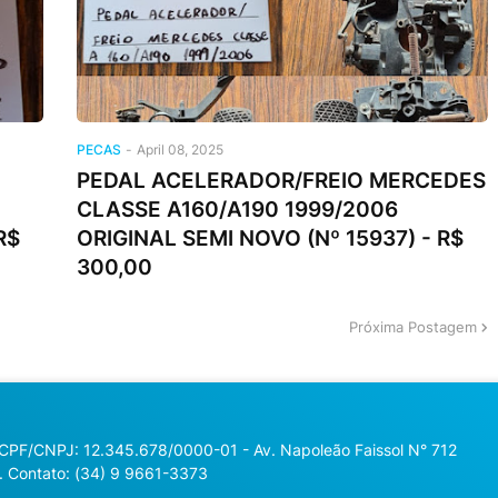
PECAS
-
April 08, 2025
PEDAL ACELERADOR/FREIO MERCEDES
CLASSE A160/A190 1999/2006
R$
ORIGINAL SEMI NOVO (Nº 15937) - R$
300,00
Próxima Postagem
 CPF/CNPJ: 12.345.678/0000-01 - Av. Napoleão Faissol N° 712
. Contato: (34) 9 9661-3373