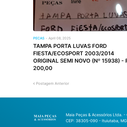
PECAS
-
April 08, 2025
TAMPA PORTA LUVAS FORD
FIESTA/ECOSPORT 2003/2014
ORIGINAL SEMI NOVO (Nº 15938) - 
200,00
Postagem Anterior
Maia Peças & Acessórios Ltda. -
CEP: 38305-090 - Ituiutaba, MG