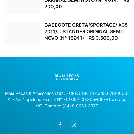
200,00
CABECOTE CRETA/SPORTAGE/iX35
2011/... STANDER ORIGINAL SEMI
NOVO (Nº 15941) - R$ 3.500,00
Maia Peças & Acessórios Ltda. - CPF/CNPJ: 12.345.678/0000-
01 - Av. Napoleão Faissol N° 712 CEP: 38305-090 - Ituiutaba,
MG. Contato: (34) 9 9661-3373